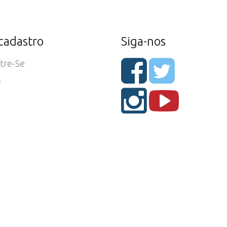
cadastro
Siga-nos
tre-Se
r