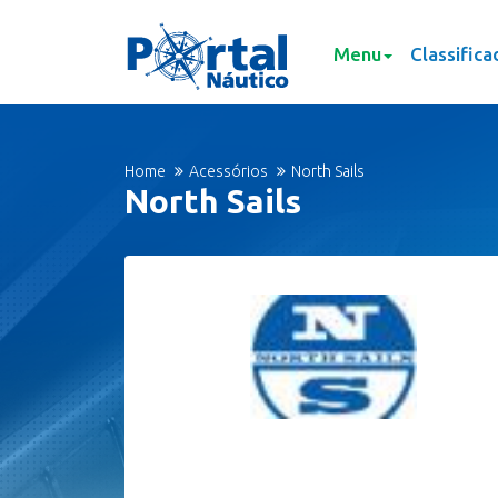
Menu
Classifica
Home
Acessórios
North Sails
North Sails