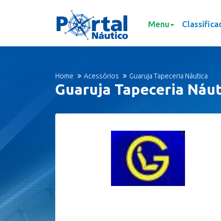
Menu
Classifica
Home
Acessórios
Guaruja Tapeceria Náutica
Guaruja Tapeceria Náut