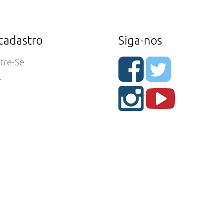
cadastro
Siga-nos
tre-Se
r