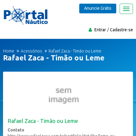
Anuncie Grátis
Nave
Entrar
Cadastre-se
Home
Acessórios
Rafael Zaca - Timão ou Leme
Rafael Zaca - Timão ou Leme
Rafael Zaca - Timão ou Leme
Contato
http://www.rafaelzaca.com.br/portfolio/detalhe/leme-ou-