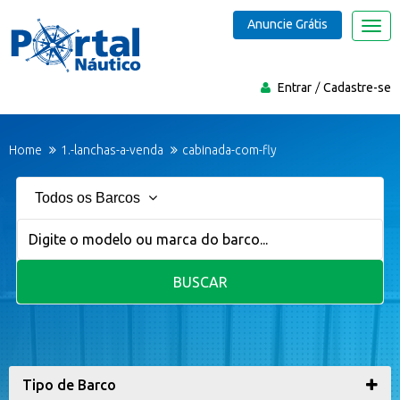
Anuncie Grátis
Nave
Entrar
Cadastre-se
Home
1.-lanchas-a-venda
cabinada-com-fly
Todos os Barcos
BUSCAR
Tipo de Barco