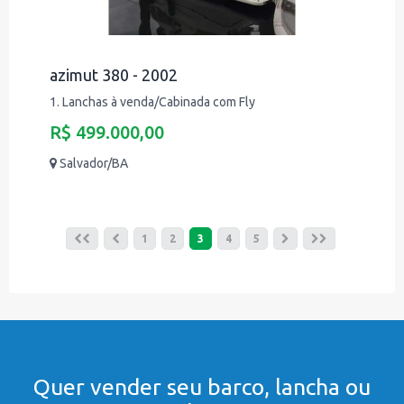
azimut 380 - 2002
1. Lanchas à venda/Cabinada com Fly
R$ 499.000,00
Salvador/BA
1
2
3
4
5
Quer vender seu barco, lancha ou