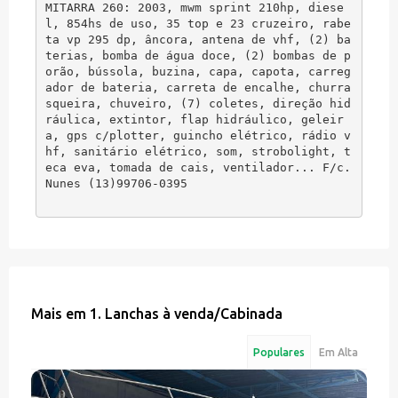
MITARRA 260: 2003, mwm sprint 210hp, diese
l, 854hs de uso, 35 top e 23 cruzeiro, rabe
ta vp 295 dp, âncora, antena de vhf, (2) ba
terias, bomba de água doce, (2) bombas de p
orão, bússola, buzina, capa, capota, carreg
ador de bateria, carreta de encalhe, churra
squeira, chuveiro, (7) coletes, direção hid
ráulica, extintor, flap hidráulico, geleir
a, gps c/plotter, guincho elétrico, rádio v
hf, sanitário elétrico, som, strobolight, t
eca eva, tomada de cais, ventilador... F/c. 
Nunes (13)99706-0395
Mais em
1. Lanchas à venda
/
Cabinada
Populares
Em Alta