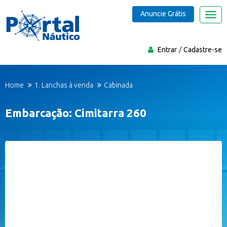
Anuncie Grátis
Nave
Entrar
Cadastre-se
Home
1. Lanchas à venda
Cabinada
Embarcação: Cimitarra 260