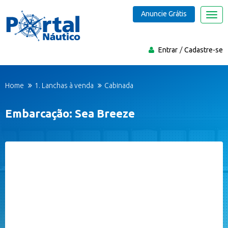
Anuncie Grátis
Nave
Entrar
Cadastre-se
Home
1. Lanchas à venda
Cabinada
Embarcação: Sea Breeze