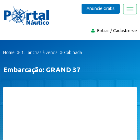
Anuncie Grátis
Nave
Entrar
Cadastre-se
Home
1. Lanchas à venda
Cabinada
Embarcação: GRAND 37