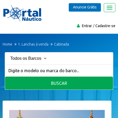
Anuncie Grátis
Nave
Entrar
Cadastre-se
Home
1. Lanchas à venda
Cabinada
Todos os Barcos
BUSCAR