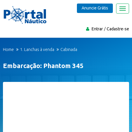
Anuncie Grátis
Nave
Entrar
Cadastre-se
Home
1. Lanchas à venda
Cabinada
Embarcação: Phantom 345