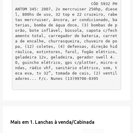
CÓD 5932 PH
ANTOM 345: 2007, 2x mercruiser 250hp, diese
l, 800hs de uso, 32 top e 22 cruzeiro, rabe
tas mercruiser, âncora, ar condicionado, ba
terias, bomba de água doce, (3) bombas de p
orão, bote inflável, bússola, capota c/fech
amento total, carregador de bateria, carret
a de encalhe, churrasqueira, chuveiro de po
pa, (12) coletes, (4) defensas, direção hid
ráulica, extintores, farol, fogão elétrico, 
geladeira 12v, geladeira, gerador swell 4.
0, guincho elétrico, gps c/plotter, micro-o
ndas, rádio vhf, sanitário elétrico, som, t
eca eva, tv 32”, tomada de cais, (2) ventil
adores... F/c. Nunes (13)99706-0395
Mais em
1. Lanchas à venda
/
Cabinada