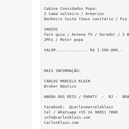
Cabine Convidados Popa:

2 Cama solteiro / Armarios

Banheiro Suite (Vaso sanitário / Pia 
VARIOS

Faro guia / Antena TV / Gerador / 5 B
2Mts / Motor popa

VALOR.............. R$ 1.500.000.-

MAIS INFORMAÇÃO:

CARLOS MARCELO KLAIN

Broker Náutico 

ANGRA DOS REIS / PARATY  -  RJ -  BRA
Facebook:  @carlosmarceloklain

Cel / Whatsapp +55 24 98851 7880

info@carlosklain.com

CarlosKlain.com