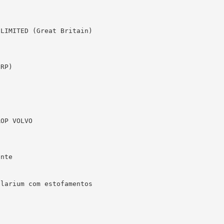
LIMITED (Great Britain)

RP)



OP VOLVO

nte

larium com estofamentos
