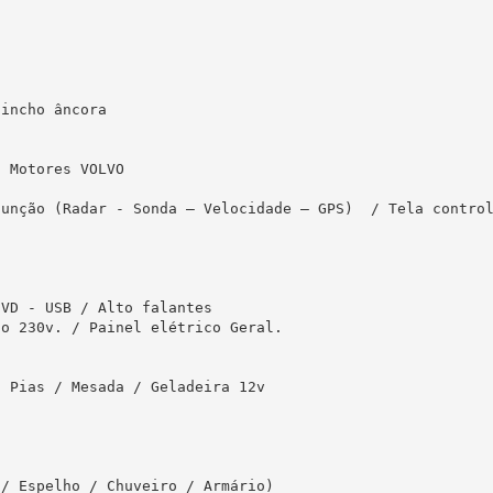
incho âncora 

 Motores VOLVO

função (Radar - Sonda – Velocidade – GPS)  / Tela contro
VD - USB / Alto falantes

o 230v. / Painel elétrico Geral.

 Pias / Mesada / Geladeira 12v

/ Espelho / Chuveiro / Armário)
