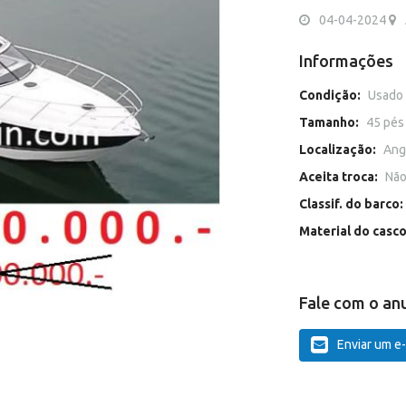
04-04-2024
Informações
Condição:
Usado
Tamanho:
45 pés
Localização:
Angr
Aceita troca:
Nã
Classif. do barco:
Material do casc
Fale com o an
Enviar um e-