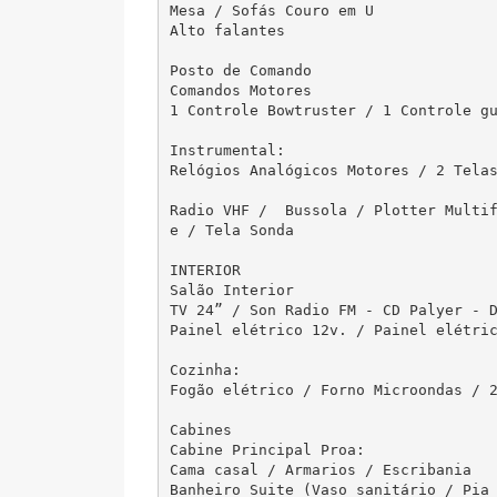
Mesa / Sofás Couro em U

Alto falantes 

Posto de Comando

Comandos Motores

1 Controle Bowtruster / 1 Controle gu
Instrumental:

Relógios Analógicos Motores / 2 Telas
Radio VHF /  Bussola / Plotter Multi
e / Tela Sonda

INTERIOR

Salão Interior

TV 24” / Son Radio FM - CD Palyer - D
Painel elétrico 12v. / Painel elétric
Cozinha:

Fogão elétrico / Forno Microondas / 2
Cabines

Cabine Principal Proa:

Cama casal / Armarios / Escribania

Banheiro Suite (Vaso sanitário / Pia 