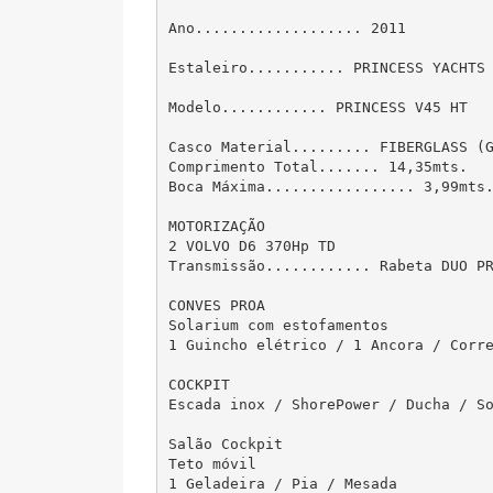
Ano................... 2011

Estaleiro........... PRINCESS YACHTS 
Modelo............ PRINCESS V45 HT

Casco Material......... FIBERGLASS (G
Comprimento Total....... 14,35mts.

Boca Máxima................. 3,99mts.
MOTORIZAÇÃO

2 VOLVO D6 370Hp TD

Transmissão............ Rabeta DUO PR
CONVES PROA

Solarium com estofamentos

1 Guincho elétrico / 1 Ancora / Corre
COCKPIT

Escada inox / ShorePower / Ducha / So
Salão Cockpit

Teto móvil

1 Geladeira / Pia / Mesada
