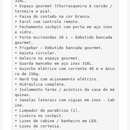
316L.

• Espaço gourmet (Churrasqueira à carvão / 
torneira e pia).

• Faixa do costado na cor branca.

• Farol com controle remoto.

• Fechamento cockpit com porta em aço inox 
e vidro.

• Forno microondas 20 L – Embutido bancada 
gourmet.

• Frigobar – Embutido bancada gourmet.

• Gaiuta circular.

• Geleira no espaço gourmet.

• Guarda mancebo em aço inox 316L.

• Guincho elétrico com corrente 40 m e ânco
ra de 15Kg.

• Hard top com acionamento elétrico.

• Hidráulica completa.

• Isolamento termo / acústico da casa de má
quinas.

• Janelas laterais com vigias em inox - Cab
ine.

• Limpador de parabrisa (1).

• Lixeira no cockpit.

• Luzes de cabine / banheiro em LED.

• Luzes de cortesia.
