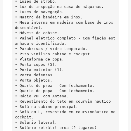
• Luzes de strobo.

• Luz de inspeção na casa de máquinas.

• Luzes de navegação.

• Mastro de bandeira em inox.

• Mesa interna em madeira com base de inox 
desmontável.

• Móveis de cabine.

• Painel elétrico completo - Com fiação est
anhada e identificada.

• Parabrisas / vidro temperado.

• Piso vinílico cabine e cockpit.

• Plataforma de popa.

• Porta copos (5).

• Porta extintor (1).

• Porta defensas.

• Porta objetos.

• Quarto de proa - Com fechamento.

• Quarto de popa - Com fechamento.

• Rádio VHF com Antena.

• Revestimento do teto em courvin náutico.

• Sofá na cabine principal.

• Sofá em L, revestido em courvinnáutico no 
cockpit.

• Solário lateral.

• Solário retrátil proa (2 lugares).
