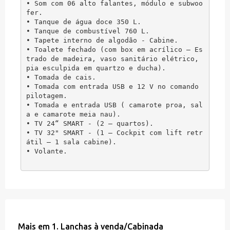
• Som com 06 alto falantes, módulo e subwoo
fer.

• Tanque de água doce 350 L.

• Tanque de combustível 760 L.

• Tapete interno de algodão - Cabine.

• Toalete fechado (com box em acrílico – Es
trado de madeira, vaso sanitário elétrico, 
pia esculpida em quartzo e ducha).

• Tomada de cais.

• Tomada com entrada USB e 12 V no comando 
pilotagem.

• Tomada e entrada USB ( camarote proa, sal
a e camarote meia nau).

• TV 24“ SMART - (2 – quartos).

• TV 32" SMART - (1 – Cockpit com lift retr
átil – 1 sala cabine).

• Volante.
Mais em
1. Lanchas à venda
/
Cabinada