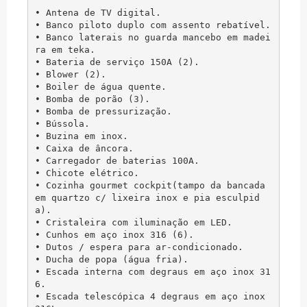
• Antena de TV digital.

• Banco piloto duplo com assento rebatível.

• Banco laterais no guarda mancebo em madei
ra em teka.

• Bateria de serviço 150A (2).

• Blower (2).

• Boiler de água quente.

• Bomba de porão (3).

• Bomba de pressurização.

• Bússola.

• Buzina em inox.

• Caixa de âncora.

• Carregador de baterias 100A.

• Chicote elétrico.

• Cozinha gourmet cockpit(tampo da bancada 
em quartzo c/ lixeira inox e pia esculpid
a).

• Cristaleira com iluminação em LED.

• Cunhos em aço inox 316 (6).

• Dutos / espera para ar-condicionado.

• Ducha de popa (água fria).

• Escada interna com degraus em aço inox 31
6.

• Escada telescópica 4 degraus em aço inox 