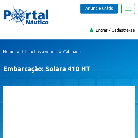
Anuncie Grátis
Nave
Entrar
Cadastre-se
Home
1. Lanchas à venda
Cabinada
Embarcação: Solara 410 HT