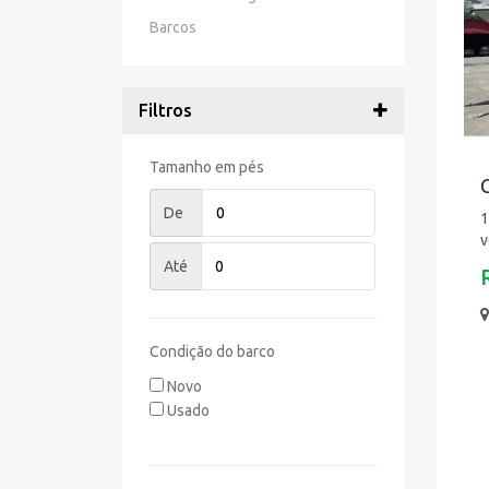
Barcos
Filtros
Tamanho em pés
C
De
1
v
Até
Condição do barco
Novo
Usado