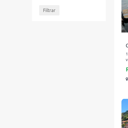
Filtrar
C
1
v