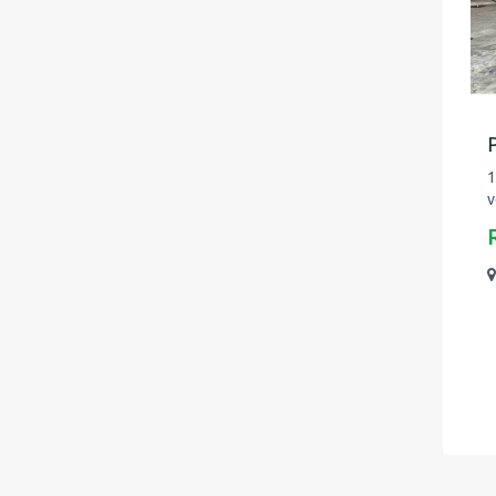
P
1
v