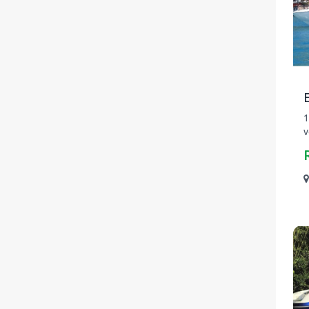
E
1
v