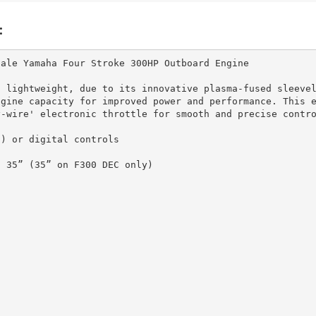
:
ale Yamaha Four Stroke 300HP Outboard Engine

t lightweight, due to its innovative plasma-fused sleeve
ngine capacity for improved power and performance. This 
-wire' electronic throttle for smooth and precise contro
) or digital controls

 35” (35” on F300 DEC only)
