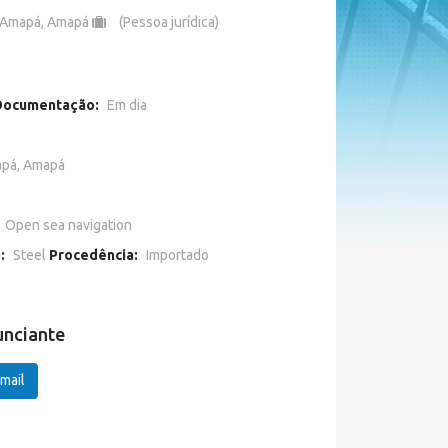
Amapá, Amapá
(Pessoa jurídica)
Documentação:
Em dia
pá, Amapá
o
Open sea navigation
o:
Steel
Procedência:
Importado
unciante
mail