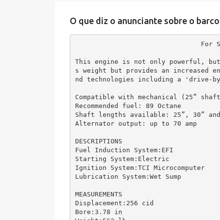
O que diz o anunciante sobre o barco
For S
This engine is not only powerful, bu
s weight but provides an increased e
nd technologies including a 'drive-by
Compatible with mechanical (25” shaft
Recommended fuel: 89 Octane

Shaft lengths available: 25”, 30” and
Alternator output: up to 70 amp

DESCRIPTIONS

Fuel Induction System:EFI

Starting System:Electric

Ignition System:TCI Microcomputer

Lubrication System:Wet Sump

MEASUREMENTS

Displacement:256 cid

Bore:3.78 in
