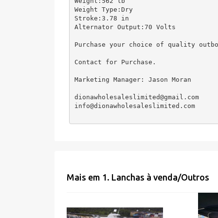
Weight:562 lb

Weight Type:Dry

Stroke:3.78 in

Alternator Output:70 Volts

Purchase your choice of quality outbo
Contact for Purchase.

Marketing Manager: Jason Moran

dionawholesaleslimited@gmail.com

info@dionawholesaleslimited.com
Mais em
1. Lanchas à venda
/
Outros