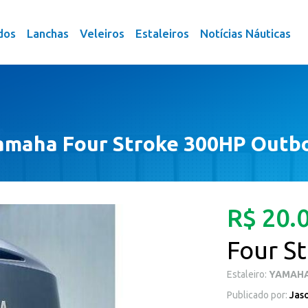
dos
Lanchas
Veleiros
Estaleiros
Notícias Náuticas
Yamaha Four Stroke 300HP Outb
R$ 20.
Four S
Estaleiro:
YAMAH
Publicado por:
Jas