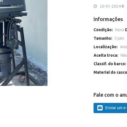
20-01-2024
Informações
Condição:
Novo
Tamanho:
3 pés
Localização:
Ama
Aceita troca:
Nã
Classif. do barco:
Material do casc
Fale com o an
Enviar um e-