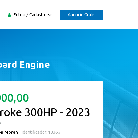
Entrar
Cadastre-se
Anuncie Grátis
oard Engine
000,00
troke 300HP - 2023
A
on Moran
Identificador: 18365