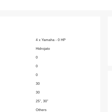
4 x Yamaha - 0 HP
Hidrojato
0
0
0
30
30
25”, 30”
Others