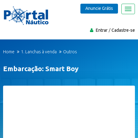
Anuncie Grátis
Nave
Entrar
Cadastre-se
Home
1. Lanchas à venda
Outros
Embarcação: Smart Boy