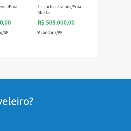
venda/Proa
1. Lanchas à venda/Proa
Aberta
0,00
R$ 505.000,00
ão/SP
Londrina/PR
eleiro?