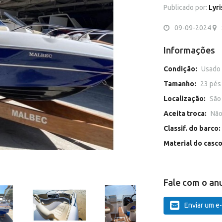
Publicado por:
Lyri
09-09-2024
Informações
Condição:
Usado
Tamanho:
23 pés
Localização:
São
Aceita troca:
Nã
Classif. do barco:
Material do casc
Fale com o an
Enviar um e-