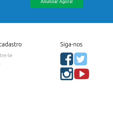
Anunciar Agora!
cadastro
Siga-nos
tre-Se
r