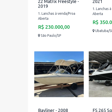
22 Matrix Freestyle -
2021
2019
1. Lanchas à
1. Lanchas à venda/Proa
Aberta
Aberta
R$ 350.
R$ 230.000,00
Ubatuba/S
São Paulo/SP
Bayliner - 2008
FS 265 So