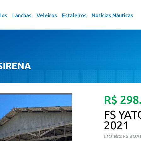
dos
Lanchas
Veleiros
Estaleiros
Notícias Náuticas
 SIRENA
R$ 298
FS YAT
2021
Estaleiro:
FS BOA