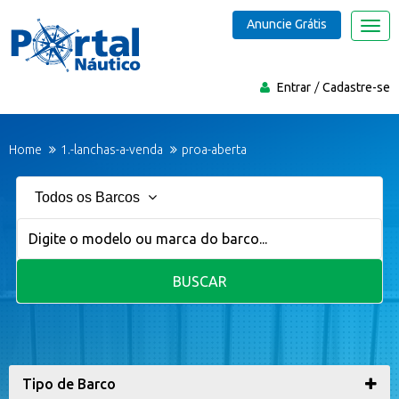
Anuncie Grátis
Nave
Entrar
Cadastre-se
Home
1.-lanchas-a-venda
proa-aberta
Todos os Barcos
BUSCAR
Tipo de Barco