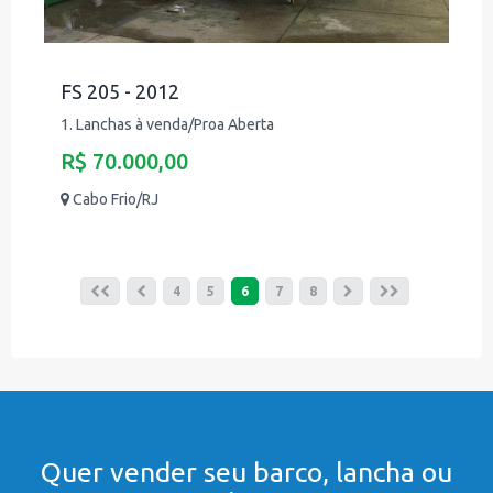
FS 205 - 2012
1. Lanchas à venda/Proa Aberta
R$ 70.000,00
Cabo Frio/RJ
4
5
6
7
8
Quer vender seu barco, lancha ou