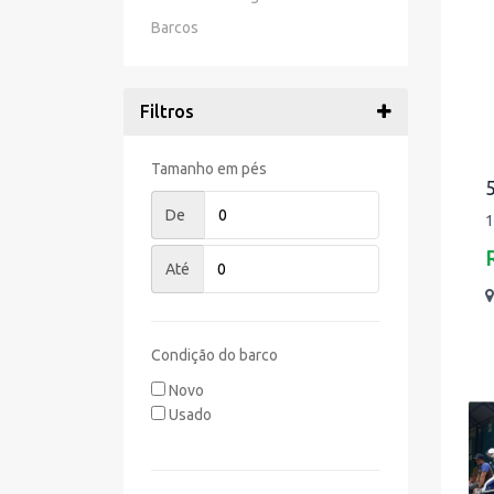
Barcos
Filtros
Tamanho em pés
De
1
Até
Condição do barco
Novo
Usado