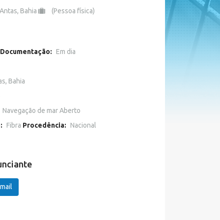
Antas, Bahia
(Pessoa física)
Documentação:
Em dia
as, Bahia
o
Navegação de mar Aberto
o:
Fibra
Procedência:
Nacional
unciante
mail