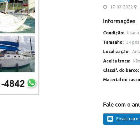
17-03-2022
Informações
Condição:
Usado
Tamanho:
34 pés
Localização:
Ant
Aceita troca:
Nã
Classif. do barco:
Material do casc
Fale com o an
Enviar um e-