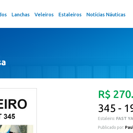
dos
Lanchas
Veleiros
Estaleiros
Notícias Náuticas
sa
R$ 270
345 - 1
Estaleiro:
FAST Y
Publicado por:
Pau