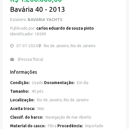
Bavária 40 - 2013
Estaleiro:
BAVARIA YACHTS
Publicado por:
carlos eduardo de souza pinto
Identificador: 18589
07-07-2024
Rio de Janeiro, Rio de Janeiro
(Pessoa física)
Informações
Condição:
Usado
Documentação:
Em dia
Tamanho:
40 pés
Localização:
Rio de Janeiro, Rio de Janeiro
Aceita troca:
Não
Classif. do barco:
Navegação de mar Aberto
Material do casco:
Fibra
Procedência:
Importado