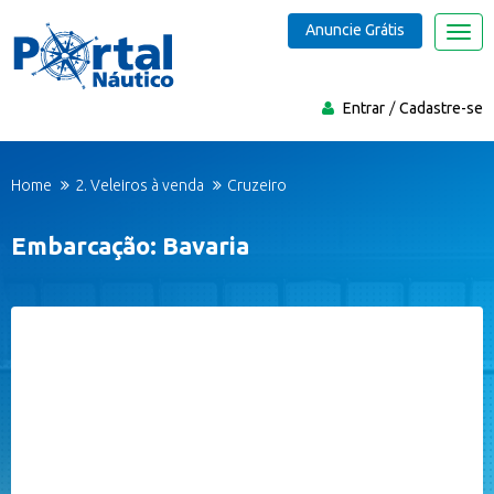
Anuncie Grátis
Nave
Entrar
Cadastre-se
Home
2. Veleiros à venda
Cruzeiro
Embarcação: Bavaria