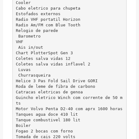
Cooler

Cabo eletrico para chupeta

Estofados externos

Radio VHF portatil Horizon

Radio Am/FM com Blue Tooth

Relogio de parede

 Barometro

VHF

 Ais in/out

Chart PlotterSpot Gen 3

Coletes salva vidas 12 

Coletes salva vidas inflavel 2

 Luvas

 Churrasqueira

Helice 3 Pas Fold Sail Drive GORI

Roda de leme de fibra de carbono

Catracas eletricas de genoa

Guincho eletrico Winch com corrente de 50 m
ts

Motor Volvo Penta D2-40 com aprx 1600 horas

Tanques agua doce 410 lit

Tanque combustivel 180 lit

Boiler

Fogao 2 bocas com forno

Tomada de cais 220 volts
