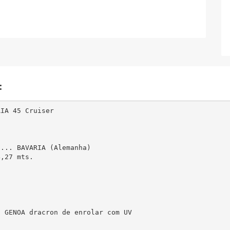
:
IA 45 Cruiser

... BAVARIA (Alemanha)

,27 mts.

 GENOA dracron de enrolar com UV 
