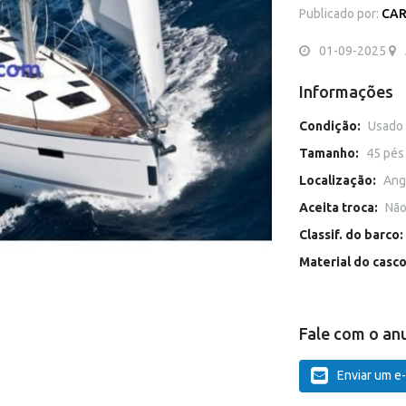
Publicado por:
CAR
01-09-2025
Informações
Condição:
Usado
Tamanho:
45 pés
Localização:
Angr
Aceita troca:
Nã
Classif. do barco:
Material do casc
Fale com o an
Enviar um e-