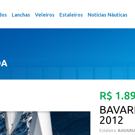
dos
Lanchas
Veleiros
Estaleiros
Notícias Náuticas
DA
R$ 1.8
BAVARI
2012
Estaleiro:
BAVARI