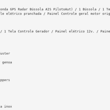
Sonda GPS Radar Bússola AIS PilotoAut) / 1 Bússola / 1 T
le elétrico pranchada / Painel Controle geral motor orig
/ 1 Tela Controle Gerador / Painel elétrico 12v. / Paine
uster

 genoa

ppers

a inox
