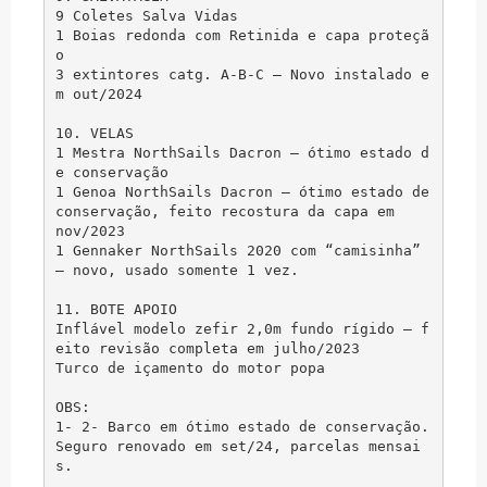
9 Coletes Salva Vidas

1 Boias redonda com Retinida e capa proteçã
o

3 extintores catg. A-B-C – Novo instalado e
m out/2024

10. VELAS

1 Mestra NorthSails Dacron – ótimo estado d
e conservação

1 Genoa NorthSails Dacron – ótimo estado de 
conservação, feito recostura da capa em

nov/2023

1 Gennaker NorthSails 2020 com “camisinha”

– novo, usado somente 1 vez.

11. BOTE APOIO

Inflável modelo zefir 2,0m fundo rígido – f
eito revisão completa em julho/2023

Turco de içamento do motor popa

OBS:

1- 2- Barco em ótimo estado de conservação.

Seguro renovado em set/24, parcelas mensai
s.