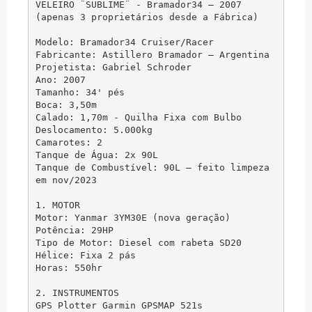
VELEIRO ¨SUBLIME¨ - Bramador34 – 2007

(apenas 3 proprietários desde a Fábrica)

Modelo: Bramador34 Cruiser/Racer

Fabricante: Astillero Bramador – Argentina

Projetista: Gabriel Schroder

Ano: 2007

Tamanho: 34' pés

Boca: 3,50m

Calado: 1,70m - Quilha Fixa com Bulbo

Deslocamento: 5.000kg

Camarotes: 2

Tanque de Água: 2x 90L

Tanque de Combustível: 90L – feito limpeza 
em nov/2023

1. MOTOR

Motor: Yanmar 3YM30E (nova geração)

Potência: 29HP

Tipo de Motor: Diesel com rabeta SD20

Hélice: Fixa 2 pás

Horas: 550hr

2. INSTRUMENTOS

GPS Plotter Garmin GPSMAP 521s
