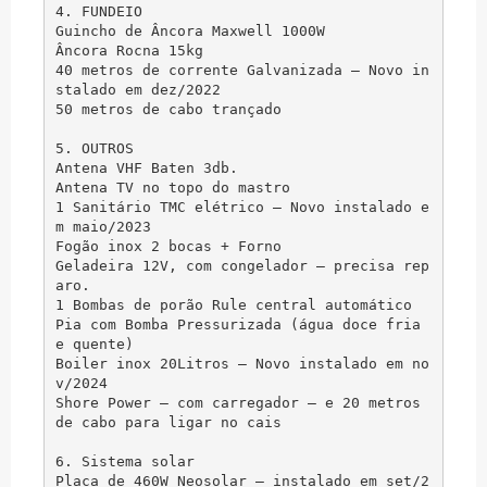
4. FUNDEIO

Guincho de Âncora Maxwell 1000W

Âncora Rocna 15kg

40 metros de corrente Galvanizada – Novo in
stalado em dez/2022

50 metros de cabo trançado

5. OUTROS

Antena VHF Baten 3db.

Antena TV no topo do mastro

1 Sanitário TMC elétrico – Novo instalado e
m maio/2023

Fogão inox 2 bocas + Forno

Geladeira 12V, com congelador – precisa rep
aro.

1 Bombas de porão Rule central automático

Pia com Bomba Pressurizada (água doce fria 
e quente)

Boiler inox 20Litros – Novo instalado em no
v/2024

Shore Power – com carregador – e 20 metros 
de cabo para ligar no cais

6. Sistema solar

Placa de 460W Neosolar – instalado em set/2