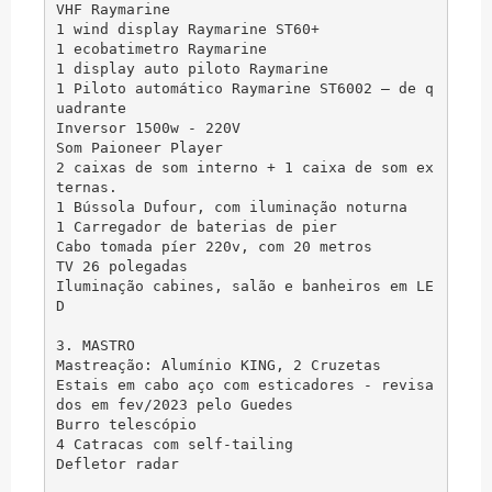
VHF Raymarine

1 wind display Raymarine ST60+

1 ecobatimetro Raymarine

1 display auto piloto Raymarine

1 Piloto automático Raymarine ST6002 – de q
uadrante

Inversor 1500w - 220V

Som Paioneer Player

2 caixas de som interno + 1 caixa de som ex
ternas.

1 Bússola Dufour, com iluminação noturna

1 Carregador de baterias de pier

Cabo tomada píer 220v, com 20 metros

TV 26 polegadas

Iluminação cabines, salão e banheiros em LE
D

3. MASTRO

Mastreação: Alumínio KING, 2 Cruzetas

Estais em cabo aço com esticadores - revisa
dos em fev/2023 pelo Guedes

Burro telescópio

4 Catracas com self-tailing

Defletor radar
