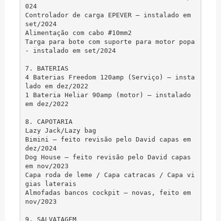
024

Controlador de carga EPEVER – instalado em 
set/2024

Alimentação com cabo #10mm2

Targa para bote com suporte para motor popa 
- instalado em set/2024

7. BATERIAS

4 Baterias Freedom 120amp (Serviço) – insta
lado em dez/2022

1 Bateria Heliar 90amp (motor) – instalado 
em dez/2022

8. CAPOTARIA

Lazy Jack/Lazy bag

Bimini – feito revisão pelo David capas em 
dez/2024

Dog House – feito revisão pelo David capas 
em nov/2023

Capa roda de leme / Capa catracas / Capa vi
gias laterais

Almofadas bancos cockpit – novas, feito em 
nov/2023

9. SALVATAGEM
