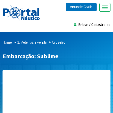
Anuncie Grátis
Nave
Entrar
Cadastre-se
Home
2. Veleiros à venda
Cruzeiro
Embarcação: Sublime