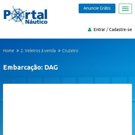
Anuncie Grátis
Nave
Entrar
Cadastre-se
Home
2. Veleiros à venda
Cruzeiro
Embarcação: DAG