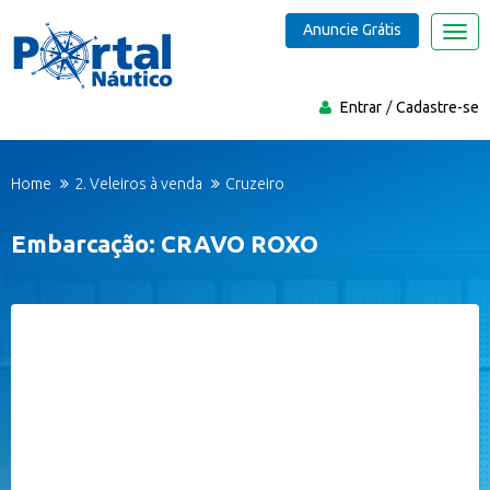
Anuncie Grátis
Nave
Entrar
Cadastre-se
Home
2. Veleiros à venda
Cruzeiro
Embarcação: CRAVO ROXO