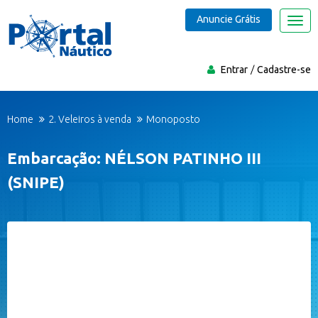
Anuncie Grátis
Nave
Entrar
Cadastre-se
Home
2. Veleiros à venda
Monoposto
Embarcação: NÉLSON PATINHO III
(SNIPE)