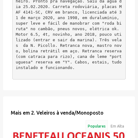
heiro. Pronto pra navegação. Saiu da água d
ia 25.02.2020. Carreta rodoviária, placas M
AF 4141-SC, CRV em branco, licenciada até 3
1 de março 2020, ano 1998, em duralumínio, 
super leve e fácil de manobrar com "roda bi
ruta" no cambão, pneus novos, elétrica ok. 
Motor 6.5, 4t, novinho, ano 2018, pouco uti
lizado (entrar e sair da marina). Três vela
s  da N. Picollo. Retranca nova, mastro nov
o, bolina retrátil em aço. Retranca reserva 
(com catraca para rizo), cana de leme "port
uguesa" reserva em "Y". Cabos, estais, tudo 
instalado e funcionando.
Mais em
2. Veleiros à venda
/
Monoposto
Populares
Em Alta