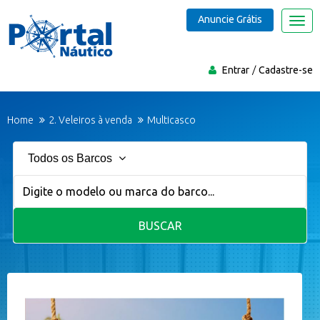
Anuncie Grátis
Nave
Entrar
Cadastre-se
Home
2. Veleiros à venda
Multicasco
Todos os Barcos
BUSCAR