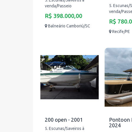
5. Escunas/Saveiros à
5. Escunas/S
venda/Passeio
venda/Passe
R$ 398.000,00
R$ 780.
Balneário Camboriú/SC
Recife/PE
200 open - 2001
Pontoon R
2024
5. Escunas/Saveiros à