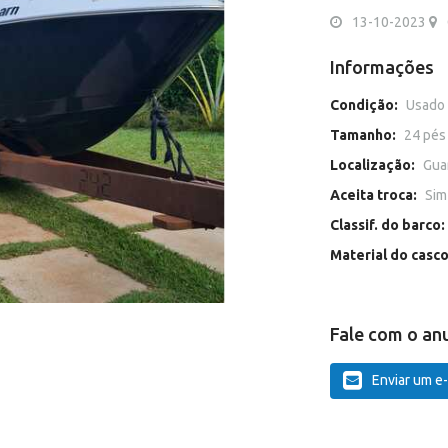
13-10-2023
Informações
Condição:
Usado
Tamanho:
24 pés
Localização:
Gua
Aceita troca:
Sim
Classif. do barco:
Material do casc
Fale com o an
Enviar um e-