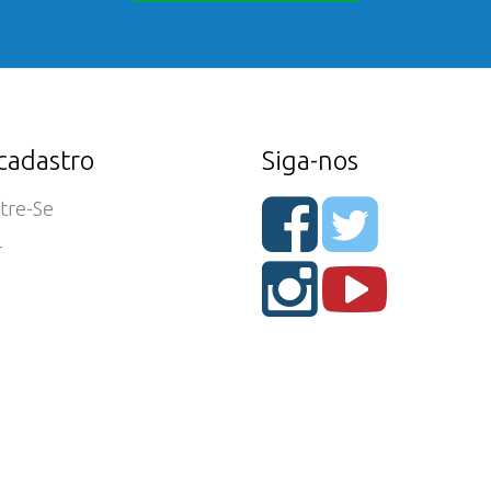
cadastro
Siga-nos
tre-Se
r