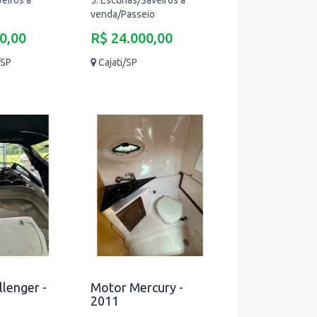
eiros à
5. Escunas/Saveiros à
o
venda/Passeio
0,00
R$ 24.000,00
/SP
Cajati/SP
lenger -
Motor Mercury -
2011