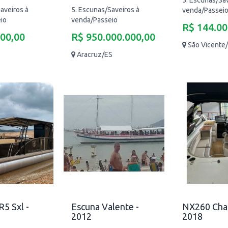
5. Escunas/Sav
aveiros à
5. Escunas/Saveiros à
venda/Passei
io
venda/Passeio
R$ 144.00
000,00
R$ 950.000.000,00
São Vicente
Aracruz/ES
5 Sxl -
Escuna Valente -
NX260 Chal
2012
2018