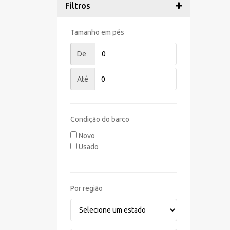
Filtros
Tamanho em pés
De
Até
Condição do barco
Novo
Usado
Por região