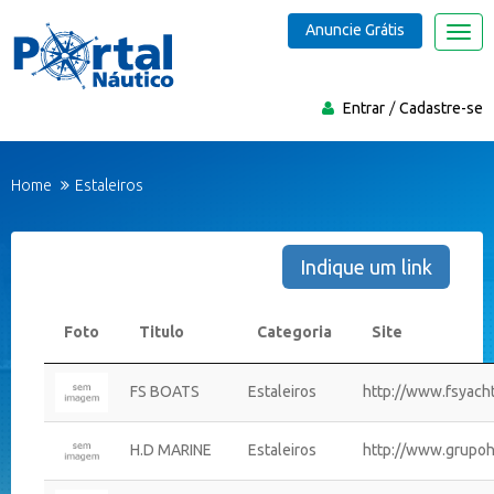
Anuncie Grátis
Nave
Entrar
Cadastre-se
Home
Estaleiros
Indique um link
Foto
Titulo
Categoria
Site
FS BOATS
Estaleiros
http://www.fsyach
H.D MARINE
Estaleiros
http://www.grupohd