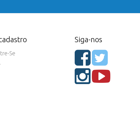
cadastro
Siga-nos
tre-Se
r