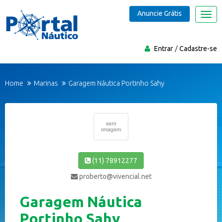
Anuncie Grátis
Nave
Entrar
Cadastre-se
Home
Marinas
Garagem Náutica Portinho Sahy
(11) 78912277
proberto@vivencial.net
Garagem Náutica
Portinho Sahy