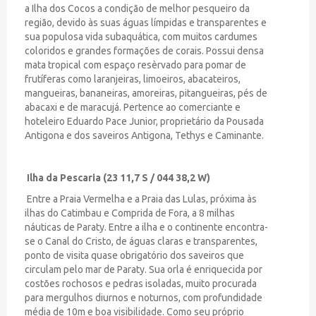
a Ilha dos Cocos a condição de melhor pesqueiro da
região, devido às suas águas límpidas e transparentes e
sua populosa vida subaquática, com muitos cardumes
coloridos e grandes formações de corais. Possui densa
mata tropical com espaço resèrvado para pomar de
frutíferas como laranjeiras, limoeiros, abacateiros,
mangueiras, bananeiras, amoreiras, pitangueiras, pés de
abacaxi e de maracujá. Pertence ao comerciante e
hoteleiro Eduardo Pace Junior, proprietário da Pousada
Antigona e dos saveiros Antigona, Tethys e Caminante.
Ilha da Pescaria (23 11,7 S / 044 38,2 W)
Entre a Praia Vermelha e a Praia das Lulas, próxima às
ilhas do Catimbau e Comprida de Fora, a 8 milhas
náuticas de Paraty. Entre a ilha e o continente encontra-
se o Canal do Cristo, de águas claras e transparentes,
ponto de visita quase obrigatório dos saveiros que
circulam pelo mar de Paraty. Sua orla é enriquecida por
costões rochosos e pedras isoladas, muito procurada
para mergulhos diurnos e noturnos, com profundidade
média de 10m e boa visibilidade. Como seu próprio