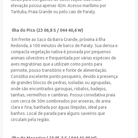
elevação possui apenas 42m. Acesso marítimo por
Tarituba, Praia Grande ou pelo cais de Paraty.
Ilha do Pico (23 06,8 S / 044 40,6 W)
Em frente ao Saco da Barra Grande, próxima à Ilha
Redonda, à 100 minutos de barco de Paraty. Sua densa e
compacta vegetação nativa é povoada por pequenos
animais silvestres e frequentada por várias espécies de
aves migratórias que a utilizam como ponto para
pernoite, pouso transitório e fonte de alimentação.
Constitui excelente ponto pesqueiro, devido à presença
de grandes blocos de pedras, isoladas ou agrupadas,
onde são encontrados garoupas, robalos, badejos,
tainhas, vermelhos e cambiras. Possui convidativa praia
com cerca de 50m sombreados por aroeiras, de areia
clara e fina, banhada por águas límpidas, ideal para
banhos. Local de parada para alguns saveiros que
circulam pela região.
Ilha do Maçarico ( 23 05,3 S / 044 41,00 W)