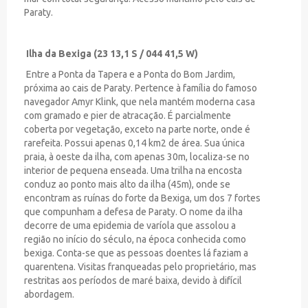
Paraty.
Ilha da Bexiga (23 13,1 S / 044 41,5 W)
Entre a Ponta da Tapera e a Ponta do Bom Jardim,
próxima ao cais de Paraty. Pertence à família do famoso
navegador Amyr Klink, que nela mantém moderna casa
com gramado e pier de atracação. É parcialmente
coberta por vegetação, exceto na parte norte, onde é
rarefeita. Possui apenas 0,14 km2 de área. Sua única
praia, à oeste da ilha, com apenas 30m, localiza-se no
interior de pequena enseada. Uma trilha na encosta
conduz ao ponto mais alto da ilha (45m), onde se
encontram as ruínas do forte da Bexiga, um dos 7 fortes
que compunham a defesa de Paraty. O nome da ilha
decorre de uma epidemia de varíola que assolou a
região no início do século, na época conhecida como
bexiga. Conta-se que as pessoas doentes lá faziam a
quarentena. Visitas franqueadas pelo proprietário, mas
restritas aos períodos de maré baixa, devido à difícil
abordagem.