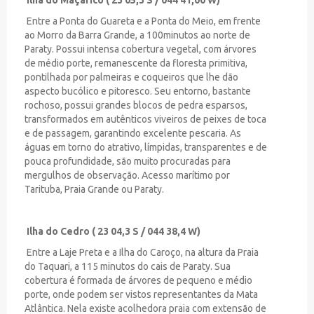
Entre a Ponta do Guareta e a Ponta do Meio, em frente
ao Morro da Barra Grande, a 100minutos ao norte de
Paraty. Possui intensa cobertura vegetal, com árvores
de médio porte, remanescente da floresta primitiva,
pontilhada por palmeiras e coqueiros que lhe dão
aspecto bucólico e pitoresco. Seu entorno, bastante
rochoso, possui grandes blocos de pedra esparsos,
transformados em autênticos viveiros de peixes de toca
e de passagem, garantindo excelente pescaria. As
águas em torno do atrativo, límpidas, transparentes e de
pouca profundidade, são muito procuradas para
mergulhos de observação. Acesso marítimo por
Tarituba, Praia Grande ou Paraty.
Ilha do Cedro ( 23 04,3 S / 044 38,4 W)
Entre a Laje Preta e a Ilha do Caroço, na altura da Praia
do Taquari, a 115 minutos do cais de Paraty. Sua
cobertura é formada de árvores de pequeno e médio
porte, onde podem ser vistos representantes da Mata
Atlântica. Nela existe acolhedora praia com extensão de