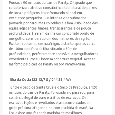
Pouso, a 90 minutos do cais de Paraty. O lajeado que
caracteriza o atrativo constitui habitat natural de peixes
de toca e pelágicos, transformando o local em
excelente pesqueiro. Sua intensa vida submarina
povoada por cardumes coloridos e a boa visibilidade das
águas adjacentes, limpas, transparentes e de pouca
profundidade, fizeram da ilha um concorrido ponto de
mergulho, considerado um dos melhores da região.
Existem restos de um naufrágio, distante apenas cerca
de 100m para fora da ilha, situado a 30m de
profundidade, perfeitamente acessível a mergulhadores
experientes. Possui intensa cobertura vegetal. Acesso
marítimo pelo cais de Paraty ou por Paraty-Mirim.
Ilha da Cotia (23 13,7 S / 044 38,4 W)
Entre o Saco de Santa Cruz e o Saco da Preguiça, a 120
minutos do cais de Paraty. Foi usada, no passado, para
comércio ilegal de ouro e tráfico de escravos. Os
escravos fujões e revoltados eram acorrentados em
gruta próxima, afogando-se com a subida da maré. Na
ilha existe uma fazenda marinha de mexilhões,