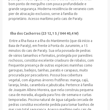
bom ponto de mergulho com pouca profundidade e
grande segurança. Moderna residência de veraneio com
pier de atracação exclusivo, serve à família do
proprietário. Acesso marítimo pelo cais de Paraty.
Ilha dos Cachorros (23 12,1 S / 044 40,4 W)
Entre a Ilha Rasa e a Ilha do Mantimento (que dá início a
Baia de Paraty), em frente à Ponta do Jurumirim, a 15
minutos do cais de Paraty. Sua orla povoada de pedras
de vários tamanhos e formatos, protegida por paredões
rochosos, constitui excelente criadouro de robalos, com
frequente presença de outras espécies marinhas como
garoupas, badejos, tainhas, paratis e carapaus, muito
procurada por pescadores. Possui boa cobertura
vegetal, com algumas árvores frutíferas: manga, cajú,
laranja, limão, carambola e jabuticaba. Pertence à família
de Joaquim Albino Moreira, que nela construiu pequena
casa de moradia, alugada para fins-de-semana e curtas
temporadas. Piscina natural de água salgada cercada de
pedras constitui excelente pedida para tomar banhos de
mar com total segurança. Acesso marítimo pelo cais de