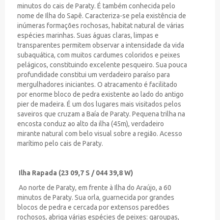
minutos do cais de Paraty. É também conhecida pelo
nome de Ilha do Sapê. Caracteriza-se pela existência de
inúmeras formações rochosas, habitat natural de várias
espécies marinhas. Suas águas claras, limpas e
transparentes permitem observar a intensidade da vida
subaquática, com muitos cardumes coloridos e peixes
pelágicos, constituindo excelente pesqueiro. Sua pouca
profundidade constitui um verdadeiro paraíso para
mergulhadores iniciantes. O atracamento é facilitado
por enorme bloco de pedra existente ao lado do antigo
pier de madeira. É um dos lugares mais visitados pelos
saveiros que cruzam a Baía de Paraty. Pequena trilha na
encosta conduz ao alto da ilha (45m), verdadeiro
mirante natural com belo visual sobre a região. Acesso
marítimo pelo cais de Paraty.
Ilha Rapada (23 09,7 S / 044 39,8 W)
Ao norte de Paraty, em frente à Ilha do Araújo, a 60
minutos de Paraty. Sua orla, guarnecida por grandes
blocos de pedra e cercada por extensos paredões
rochosos, abriga várias espécies de peixes: garoupas,