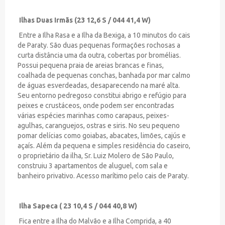
Ilhas Duas Irmãs (23 12,6 S / 044 41,4 W)
Entre a Ilha Rasa e a Ilha da Bexiga, a 10 minutos do cais
de Paraty. São duas pequenas formações rochosas a
curta distância uma da outra, cobertas por bromélias.
Possui pequena praia de areias brancas e finas,
coalhada de pequenas conchas, banhada por mar calmo
de águas esverdeadas, desaparecendo na maré alta.
Seu entorno pedregoso constitui abrigo e refúgio para
peixes e crustáceos, onde podem ser encontradas
várias espécies marinhas como carapaus, peixes-
agulhas, caranguejos, ostras e siris. No seu pequeno
pomar delícias como goiabas, abacates, limões, cajús e
açaís. Além da pequena e simples residência do caseiro,
o proprietário da ilha, Sr. Luiz Molero de São Paulo,
construiu 3 apartamentos de aluguel, com sala e
banheiro privativo. Acesso marítimo pelo cais de Paraty.
Ilha Sapeca ( 23 10,4 S / 044 40,8 W)
Fica entre a Ilha do Malvão e a Ilha Comprida, a 40