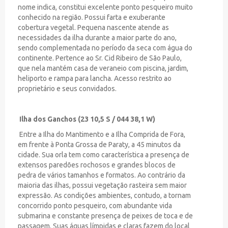
nome indica, constitui excelente ponto pesqueiro muito
conhecido na região. Possui farta e exuberante
cobertura vegetal. Pequena nascente atende as
necessidades da ilha durante a maior parte do ano,
sendo complementada no período da seca com água do
continente. Pertence ao Sr. Cid Ribeiro de São Paulo,
que nela mantém casa de veraneio com piscina, jardim,
heliporto e rampa para lancha. Acesso restrito ao
proprietário e seus convidados.
Ilha dos Ganchos (23 10,5 S / 044 38,1 W)
Entre a Ilha do Mantimento e a Ilha Comprida de Fora,
em frente à Ponta Grossa de Paraty, a 45 minutos da
cidade. Sua orla tem como característica a presença de
extensos paredões rochosos e grandes blocos de
pedra de vários tamanhos e formatos. Ao contrário da
maioria das ilhas, possui vegetação rasteira sem maior
expressão. As condições ambientes, contudo, a tornam
concorrido ponto pesqueiro, com abundante vida
submarina e constante presença de peixes de toca e de
passagem. Suas águas límpidas e claras fazem do local