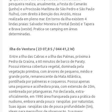
pesqueira realiza, anualmente, a Festa do Camarão
(junho) e a Procissão Marítima de São Pedro e São Paulo
flulho), com direito à Benção dos Anzóis, missa
realizada em pleno mar. Em torno da ilha existem 4
lindas praias: Salvador Moreira e Pontal (leste) e Tapera
e Brava (oeste). Pratica-se camping em áreas
determinadas.
Ilha do Ventura ( 23 07,8 S / 044 41,2 W)
Entre a Ilha das Cabras e a Ilha das Palmas, próxima à
Pedra da Graúna, a 60 minutos de barco de Paraty.
Possui intensa cobertura vegetal, dominada pela
vegetação primitiva, com árvores de pequeno, médio e
grande porte, remanescente da Mata Atlântica,
pontilhada por palmeiras e coqueiros. Possui apenas
uma pequena e acolhedora praia, com extensão de 20m,
sombreada por pitangueiras. Foi declarada, extra-
oficialmente, em 1990 área franqueada para a prática do
nudismo, embora ainda pouco
ranqüilas
por naturistas.
Suas águas
ranqüilas são de pouca profundidade (5m),
ideais para mergulhos de observação. Sua maior