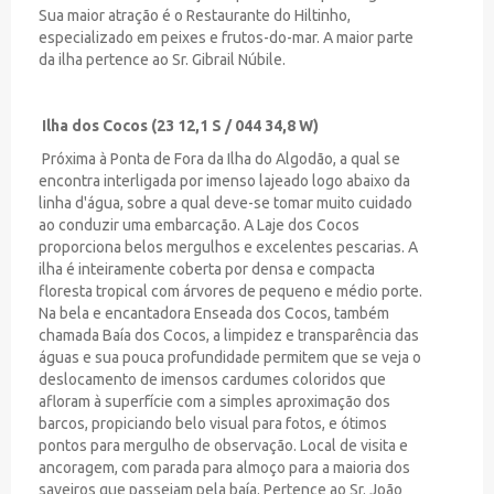
Sua maior atração é o Restaurante do Hiltinho,
especializado em peixes e frutos-do-mar. A maior parte
da ilha pertence ao Sr. Gibrail Núbile.
Ilha dos Cocos (23 12,1 S / 044 34,8 W)
Próxima à Ponta de Fora da Ilha do Algodão, a qual se
encontra interligada por imenso lajeado logo abaixo da
linha d'água, sobre a qual deve-se tomar muito cuidado
ao conduzir uma embarcação. A Laje dos Cocos
proporciona belos mergulhos e excelentes pescarias. A
ilha é inteiramente coberta por densa e compacta
floresta tropical com árvores de pequeno e médio porte.
Na bela e encantadora Enseada dos Cocos, também
chamada Baía dos Cocos, a limpidez e transparência das
águas e sua pouca profundidade permitem que se veja o
deslocamento de imensos cardumes coloridos que
afloram à superfície com a simples aproximação dos
barcos, propiciando belo visual para fotos, e ótimos
pontos para mergulho de observação. Local de visita e
ancoragem, com parada para almoço para a maioria dos
saveiros que passeiam pela baía. Pertence ao Sr. João