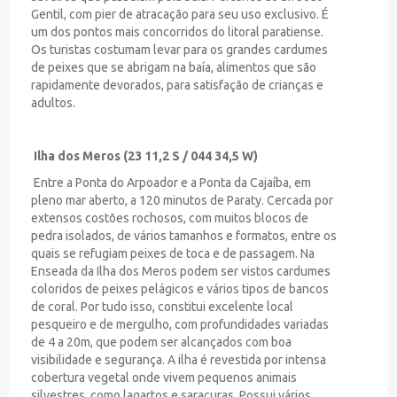
Gentil, com pier de atracação para seu uso exclusivo. É
um dos pontos mais concorridos do litoral paratiense.
Os turistas costumam levar para os grandes cardumes
de peixes que se abrigam na baía, alimentos que são
rapidamente devorados, para satisfação de crianças e
adultos.
Ilha dos Meros (23 11,2 S / 044 34,5 W)
Entre a Ponta do Arpoador e a Ponta da Cajaíba, em
pleno mar aberto, a 120 minutos de Paraty. Cercada por
extensos costões rochosos, com muitos blocos de
pedra isolados, de vários tamanhos e formatos, entre os
quais se refugiam peixes de toca e de passagem. Na
Enseada da Ilha dos Meros podem ser vistos cardumes
coloridos de peixes pelágicos e vários tipos de bancos
de coral. Por tudo isso, constitui excelente local
pesqueiro e de mergulho, com profundidades variadas
de 4 a 20m, que podem ser alcançados com boa
visibilidade e segurança. A ilha é revestida por intensa
cobertura vegetal onde vivem pequenos animais
silvestres, como lagartos e saracuras. Possui vários