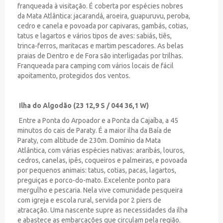
franqueada à visitação. É coberta por espécies nobres
da Mata Atlântica: jacarandá, aroeira, guapuruvu, peroba,
cedro e canela e povoada por capivaras, gambás, cotias,
tatus e lagartos e vários tipos de aves: sabiás, tiês,
trinca-ferros, maritacas e martim pescadores. As belas
praias de Dentro e de Fora são interligadas por trilhas.
Franqueada para camping com vários locais de fácil
apoitamento, protegidos dos ventos.
Ilha do Algodão (23 12,9 S / 044 36,1 W)
Entre a Ponta do Arpoador e a Ponta da Cajaíba, a 45
minutos do cais de Paraty. É a maior ilha da Baía de
Paraty, com altitude de 230m. Domínio da Mata
Atlântica, com várias espécies nativas: araribás, louros,
cedros, canelas, ipês, coqueiros e palmeiras, e povoada
por pequenos animais: tatus, cotias, pacas, lagartos,
preguiças e porco-do-mato. Excelente ponto para
mergulho e pescaria. Nela vive comunidade pesqueira
com igreja e escola rural, servida por 2 piers de
atracação. Uma nascente supre as necessidades da ilha
e abastece as embarcações que circulam pela região.