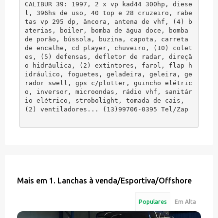
CALIBUR 39: 1997, 2 x vp kad44 300hp, diese
l, 396hs de uso, 40 top e 28 cruzeiro, rabe
tas vp 295 dp, âncora, antena de vhf, (4) b
aterias, boiler, bomba de água doce, bomba 
de porão, bússola, buzina, capota, carreta 
de encalhe, cd player, chuveiro, (10) colet
es, (5) defensas, defletor de radar, direçã
o hidráulica, (2) extintores, farol, flap h
idráulico, foguetes, geladeira, geleira, ge
rador swell, gps c/plotter, guincho elétric
o, inversor, microondas, rádio vhf, sanitár
io elétrico, strobolight, tomada de cais, 
(2) ventiladores... (13)99706-0395 Tel/Zap
Mais em
1. Lanchas à venda
/
Esportiva/Offshore
Populares
Em Alta