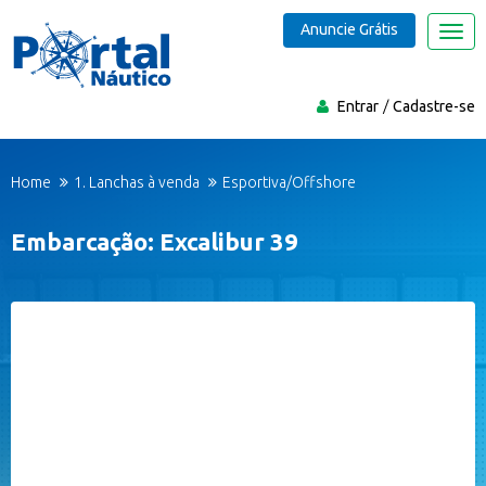
Anuncie Grátis
Nave
Entrar
Cadastre-se
Home
1. Lanchas à venda
Esportiva/Offshore
Embarcação: Excalibur 39