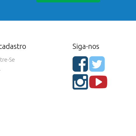
cadastro
Siga-nos
tre-Se
r