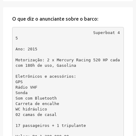
O que diz o anunciante sobre o barco:
Superboat 4
5

Ano: 2015 

Motorização: 2 x Mercury Racing 520 HP cada 
com 180h de uso, Gasolina

Eletrônicos e acessórios:

GPS

Rádio VHF

Sonda

Som com Bluetooth

Carreta de encalhe

WC hidráulico

02 camas de casal

17 passageiros + 1 tripulante
