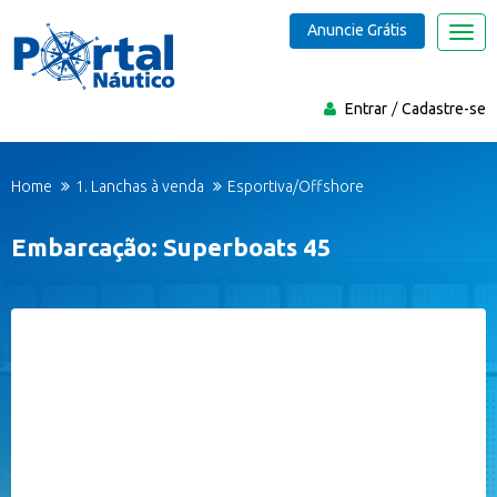
Anuncie Grátis
Nave
Entrar
Cadastre-se
Home
1. Lanchas à venda
Esportiva/Offshore
Embarcação: Superboats 45