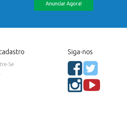
Anunciar Agora!
cadastro
Siga-nos
tre-Se
r