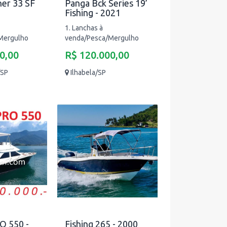
her 33 SF
Panga Bck Series 19’
Fishing - 2021
1. Lanchas à
Mergulho
venda/Pesca/Mergulho
0,00
R$ 120.000,00
/SP
Ilhabela/SP
 550 -
Fishing 265 - 2000