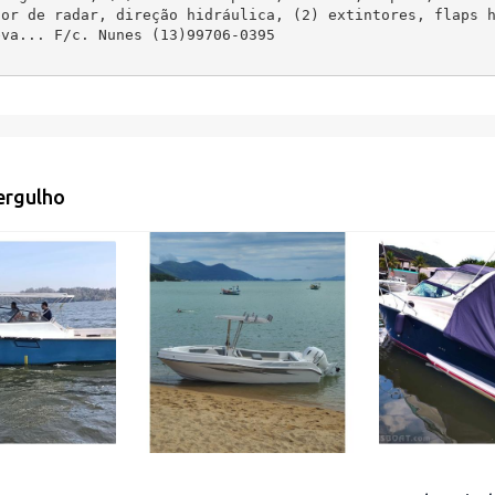
tor de radar, direção hidráulica, (2) extintores, flaps 
eva... F/c. Nunes (13)99706-0395
ergulho