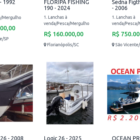
- 1992
FLORIPA FISHING
Sedna Figt
190 - 2024
- 2006
1. Lanchas à
1. Lanchas à
a/Mergulho
venda/Pesca/Mergulho
venda/Pesca/
000,00
R$ 160.000,00
R$ 750.00
te/SP
Florianópolis/SC
São Vicente
 26 - 2008
Logic 26 - 2025
OCEAN PRO