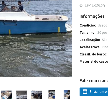
29-12-2025
Informações
Condição:
Usado
Tamanho:
30 pés
Localização:
São
Aceita troca:
Nã
Classif. do barco:
Material do casc
Fale com o an
Enviar um e-