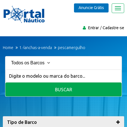
Anuncie Grátis
Nave
Entrar
Cadastre-se
Home
1.-lanchas-a-venda
pescamergulho
Todos os Barcos
BUSCAR
Tipo de Barco