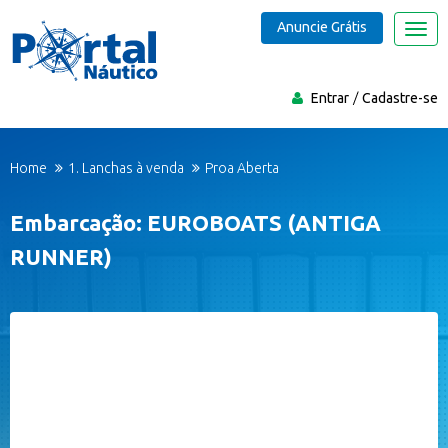
Anuncie Grátis
Nave
Entrar
Cadastre-se
Home
1. Lanchas à venda
Proa Aberta
Embarcação: EUROBOATS (ANTIGA
RUNNER)