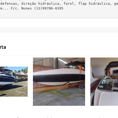
 defensas, direção hidráulica, farol, flap hidráulica, g
om... F/c. Nunes (13)99706-0395
rta