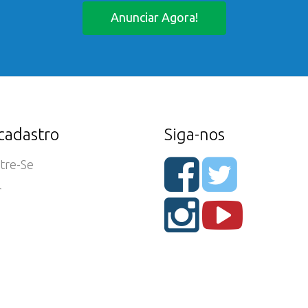
Anunciar Agora!
cadastro
Siga-nos
tre-Se
r