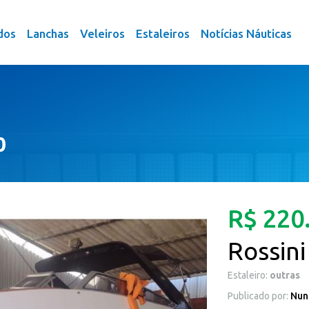
dos
Lanchas
Veleiros
Estaleiros
Notícias Náuticas
0
R$ 220
Rossini
Estaleiro:
outras
Publicado por:
Nun