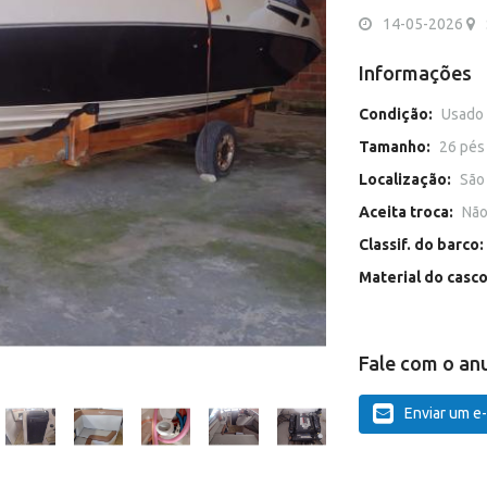
14-05-2026
Informações
Condição:
Usado
Tamanho:
26 pés
Localização:
São
Aceita troca:
Nã
Classif. do barco:
Material do casc
Fale com o an
Enviar um e-