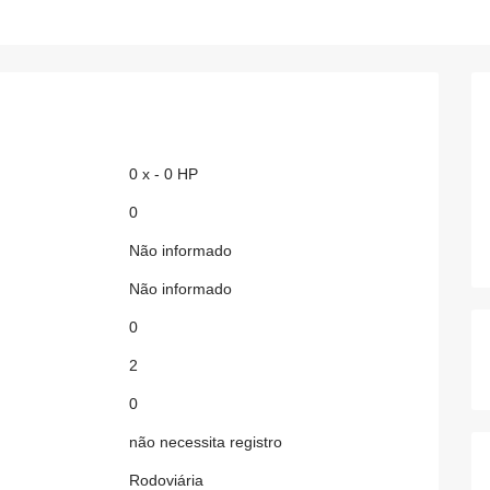
0 x - 0 HP
0
Não informado
Não informado
0
2
0
não necessita registro
Rodoviária