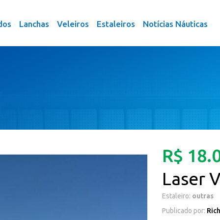
dos
Lanchas
Veleiros
Estaleiros
Notícias Náuticas
R$ 18.
Laser 
Estaleiro:
outras
Publicado por:
Rich