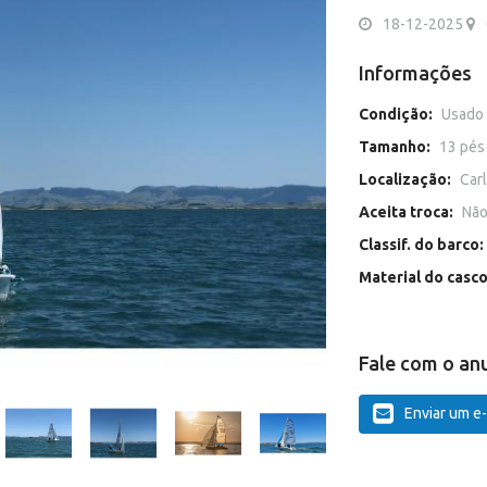
18-12-2025
Informações
Condição:
Usado
Tamanho:
13 pés
Localização:
Carl
Aceita troca:
Nã
Classif. do barco:
Material do casc
Fale com o an
Enviar um e-