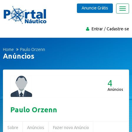
Anuncie Grátis
Nave
Entrar
Cadastre-se
Home
Paulo Orzenn
Anúncios
4
Anúncios
Paulo Orzenn
Sobre
Anúncios
Fazer novo Anúncio