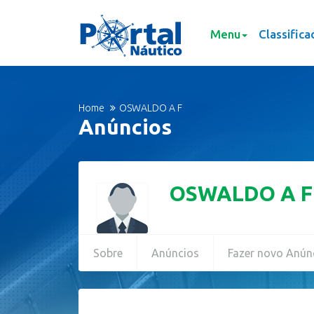
Menu
Classifica
Home
OSWALDO A F
Anúncios
OSWALDO A F
Sobre
Anúncios
Fazer novo Anún