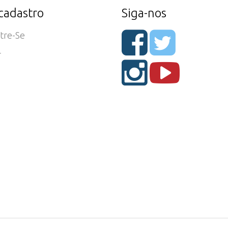
cadastro
Siga-nos
tre-Se
r