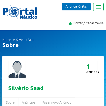
Anuncie Grátis
Nave
Entrar
Cadastre-se
Home
Silvério Saad
Sobre
1
Anúncios
Silvério Saad
Sobre
Anúncios
Fazer novo Anúncio