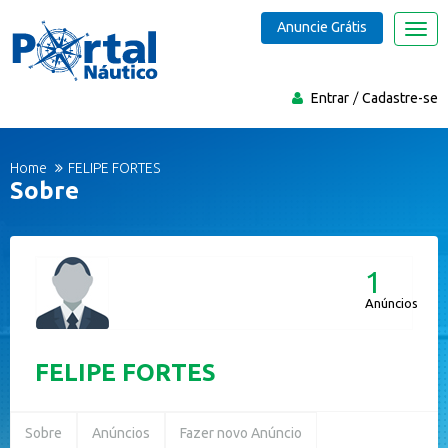
Anuncie Grátis
Nave
Entrar
Cadastre-se
Home
FELIPE FORTES
Sobre
1
Anúncios
FELIPE FORTES
Sobre
Anúncios
Fazer novo Anúncio