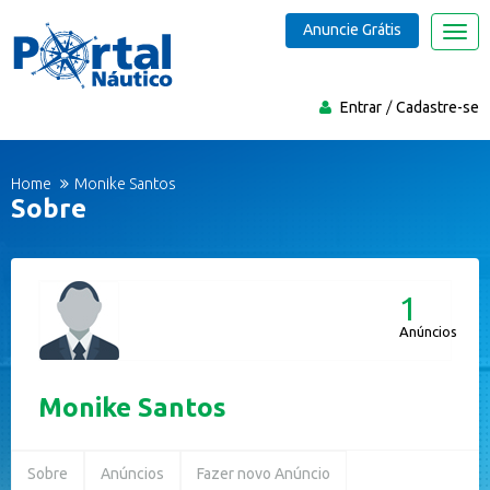
Anuncie Grátis
Nave
Entrar
Cadastre-se
Home
Monike Santos
Sobre
1
Anúncios
Monike Santos
Sobre
Anúncios
Fazer novo Anúncio