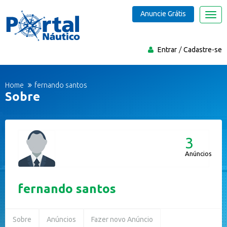
Anuncie Grátis
Nave
Entrar
Cadastre-se
Home
fernando santos
Sobre
3
Anúncios
fernando santos
Sobre
Anúncios
Fazer novo Anúncio