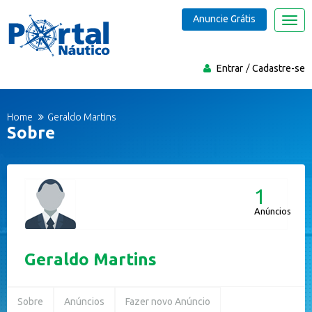
Anuncie Grátis
Nave
Entrar
Cadastre-se
Home
Geraldo Martins
Sobre
1
Anúncios
Geraldo Martins
Sobre
Anúncios
Fazer novo Anúncio