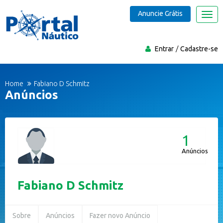
Anuncie Grátis
Nave
Entrar
Cadastre-se
Home
Fabiano D Schmitz
Anúncios
1
Anúncios
Fabiano D Schmitz
Sobre
Anúncios
Fazer novo Anúncio