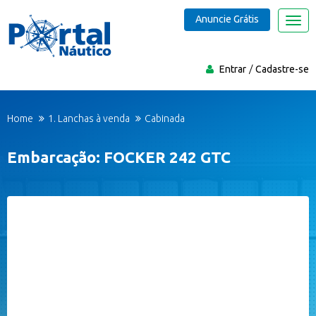
Anuncie Grátis
Nave
Entrar
Cadastre-se
Home
1. Lanchas à venda
Cabinada
Embarcação: FOCKER 242 GTC