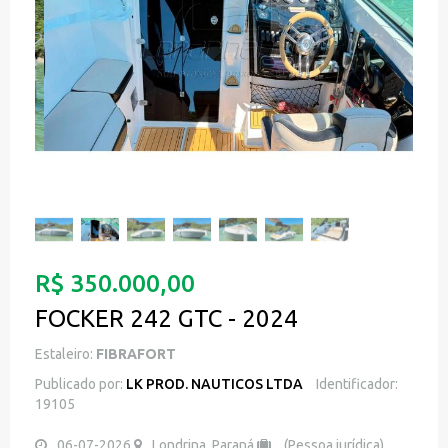
R$ 350.000,00
FOCKER 242 GTC - 2024
Estaleiro:
FIBRAFORT
Publicado por:
LK PROD. NAUTICOS LTDA
Identificador:
19105
06-07-2026
Londrina, Paraná
(Pessoa jurídica)