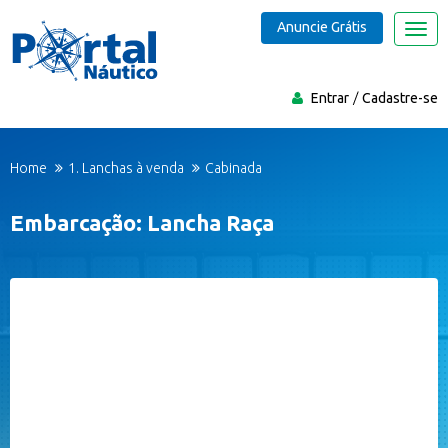
Anuncie Grátis
Nave
Entrar
Cadastre-se
Home
1. Lanchas à venda
Cabinada
Embarcação: Lancha Raça