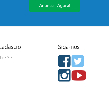
Anunciar Agora!
cadastro
Siga-nos
tre-Se
r